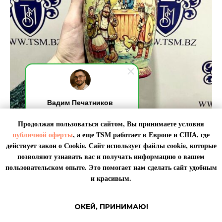
Вадим Печатников
Добрый день! Я на связи,
Продолжая пользоваться сайтом, Вы принимаете условия
обычно отвечаю за 10 секунд.
Подарки для родных и близких
По любым вопросами пишите
публичной оферты
, а еще TSM работает в
Европе
и
США
, где
мне. Я онлайн.
действует закон о Cookie. Сайт использует файлы cookie, которые
Для родных и близких всегда хочется самого лучшего, важно
позволяют узнавать вас и получать информацию о вашем
оставаться на связи, не забывать про дни рождения и памятные
даты. Радуйте самых важных людей даже за тысячи километров и
пользовательском опыте. Это помогает нам сделать сайт удобным
на другом континенте. Доставляем товары известных брендов,
и красивым.
сувениры, а также мед, икру в подарок.
ОКЕЙ, ПРИНИМАЮ!
Узнать цену и срок доставки подарков