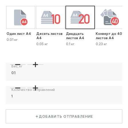
Один лист А4
Десять листов
Двадцать
Конверт до 40
К
А4
листов А4
листов А4
л
0.01 кг
0.05 кг
0.1 кг
0.23 кг
0
Вес, кг
Количество отправлений
ДОБАВИТЬ ОТПРАВЛЕНИЕ