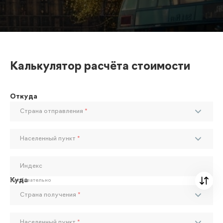
Калькулятор расчёта стоимости
Откуда
Страна отправления
*
Населенный пункт
*
Индекс
Куда
Необязательно
Страна получения
*
Населенный пункт
*