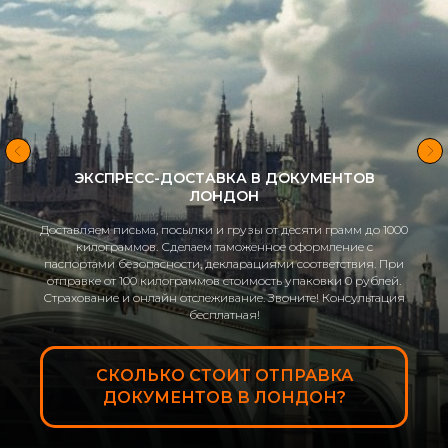
ЭКСПРЕСС-ДОСТАВКА ДОКУМЕНТОВ В
БИРМИНГЕМ
Доставляем письма, посылки и грузы от десяти грамм до 1000
килограммов. Сделаем таможенное оформление с
паспортами безопасности, декларациями соответствия. При
отправке от 100 килограммов стоимость упаковки 0 рублей.
Страхование и онлайн отслеживание. Звоните! Консультация
бесплатная!
СКОЛЬКО СТОИТ ОТПРАВКА
ДОКУМЕНТОВ В БИРМИНГЕМ?