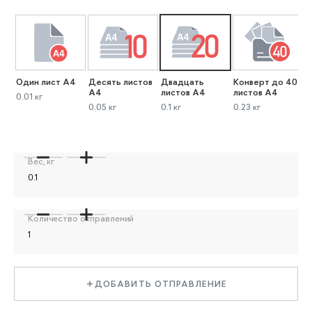
Один лист А4
Десять листов
Двадцать
Конверт до 40
К
А4
листов А4
листов А4
л
0.01 кг
0.05 кг
0.1 кг
0.23 кг
0
Вес, кг
Количество отправлений
ДОБАВИТЬ ОТПРАВЛЕНИЕ