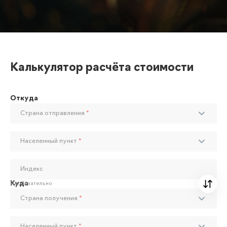
Калькулятор расчёта стоимости
Откуда
Страна отправления
*
Населенный пункт
*
Индекс
Куда
Необязательно
Страна получения
*
Населенный пункт
*