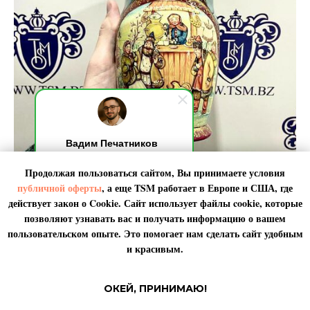
Вадим Печатников
Добрый день! Я на связи,
Продолжая пользоваться сайтом, Вы принимаете условия
обычно отвечаю за 10 секунд.
По любым вопросами пишите
публичной оферты
, а еще TSM работает в
Европе
и
США
, где
мне. Я онлайн.
действует закон о Cookie. Сайт использует файлы cookie, которые
Подарки для родных и близких
позволяют узнавать вас и получать информацию о вашем
пользовательском опыте. Это помогает нам сделать сайт удобным
Для родных и близких всегда хочется самого лучшего, важно
и красивым.
оставаться на связи, не забывать про дни рождения и памятные
даты. Радуйте самых важных людей даже за тысячи километров и
на другом континенте. Доставляем товары известных брендов,
ОКЕЙ, ПРИНИМАЮ!
сувениры, а также мед, икру в подарок.