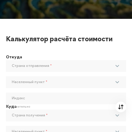
Калькулятор расчёта стоимости
Откуда
Страна отправления
*
Населенный пункт
*
Индекс
Куда
Необязательно
Страна получения
*
Населенный пункт
*