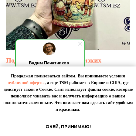
Подарки для родных и близких
Вадим Печатников
Для родных и близких всегда хочется самого лучшего, важно
Добрый день! Я на связи,
Продолжая пользоваться сайтом, Вы принимаете условия
обычно отвечаю за 10 секунд.
оставаться на связи, не забывать про дни рождения и памятные
По любым вопросами пишите
даты. Радуйте самых важных людей даже за тысячи километров и
публичной оферты
, а еще TSM работает в
Европе
и
США
, где
мне. Я онлайн.
на другом континенте. Доставляем товары известных брендов,
действует закон о Cookie. Сайт использует файлы cookie, которые
сувениры, а также мед, икру в подарок.
позволяют узнавать вас и получать информацию о вашем
пользовательском опыте. Это помогает нам сделать сайт удобным
и красивым.
Узнать цену и срок доставки подарков
ОКЕЙ, ПРИНИМАЮ!