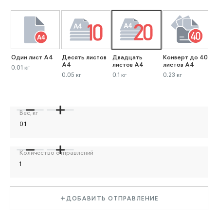
Один лист А4
Десять листов
Двадцать
Конверт до 40
К
А4
листов А4
листов А4
л
0.01 кг
0.05 кг
0.1 кг
0.23 кг
0
Вес, кг
Количество отправлений
ДОБАВИТЬ ОТПРАВЛЕНИЕ