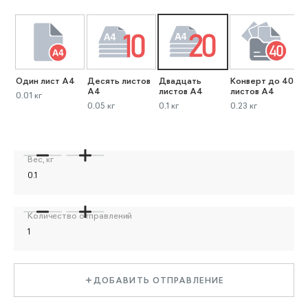
Один лист А4
Десять листов
Двадцать
Конверт до 40
К
А4
листов А4
листов А4
л
0.01 кг
0.05 кг
0.1 кг
0.23 кг
0
Вес, кг
Количество отправлений
ДОБАВИТЬ ОТПРАВЛЕНИЕ