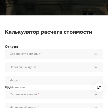
Калькулятор расчёта стоимости
Откуда
Страна отправления
*
Населенный пункт
*
Индекс
Куда
Необязательно
Страна получения
*
Населенный пункт
*