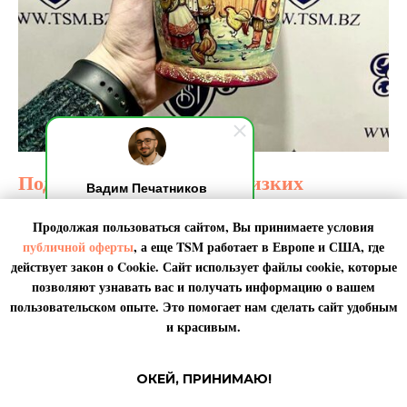
Подарки для родных и близких
Вадим Печатников
Добрый день! Я на связи,
Для родных и близких всегда хочется самого лучшего, важно
Продолжая пользоваться сайтом, Вы принимаете условия
обычно отвечаю за 10 секунд.
оставаться на связи, не забывать про дни рождения и памятные
По любым вопросами пишите
публичной оферты
, а еще TSM работает в
Европе
и
США
, где
даты. Радуйте самых важных людей даже за тысячи километров и
мне. Я онлайн.
на другом континенте. Доставляем товары известных брендов,
действует закон о Cookie. Сайт использует файлы cookie, которые
сувениры, а также мед, икру в подарок.
позволяют узнавать вас и получать информацию о вашем
пользовательском опыте. Это помогает нам сделать сайт удобным
и красивым.
Узнать цену и срок доставки подарков
ОКЕЙ, ПРИНИМАЮ!