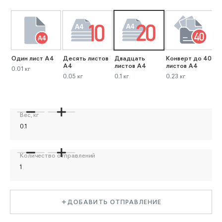
Один лист А4
Десять листов
Двадцать
Конверт до 40
К
А4
листов А4
листов А4
л
0.01 кг
0.05 кг
0.1 кг
0.23 кг
0
Вес, кг
Количество отправлений
ДОБАВИТЬ ОТПРАВЛЕНИЕ