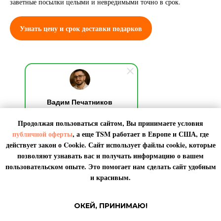
заветные посылки целыми и невредимыми точно в срок.
Узнать цену и срок доставки подарков
Вадим Печатников
Добрый день! Я на связи,
Продолжая пользоваться сайтом, Вы принимаете условия
обычно отвечаю за 10 секунд.
По любым вопросами пишите
публичной оферты
, а еще TSM работает в
Европе
и
США
, где
мне. Я онлайн.
действует закон о Cookie. Сайт использует файлы cookie, которые
Что обычно отправляют
позволяют узнавать вас и получать информацию о вашем
пользовательском опыте. Это помогает нам сделать сайт удобным
физические
лица?
и красивым.
TSM
целостности
Задача
– доставить в
и
ОКЕЙ, ПРИНИМАЮ!
сохранности
быстро
лично
в
руки
,
и
за