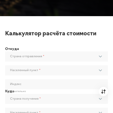
Калькулятор расчёта стоимости
Откуда
Страна отправления
*
Населенный пункт
*
Индекс
Куда
Необязательно
Страна получения
*
Населенный пункт
*