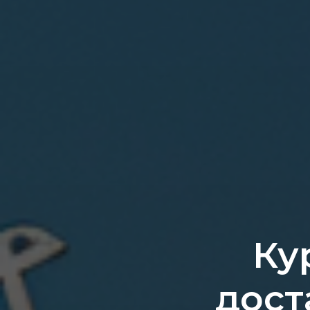
Ку
дост