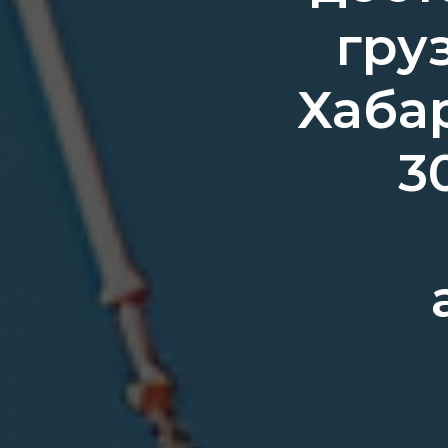
гру
Хаба
3