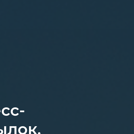
сс-
ылок,