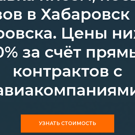
зов в Хабаровск 
ровска. Цены ни
0% за счёт прям
контрактов с
авиакомпаниям
УЗНАТЬ СТОИМОСТЬ