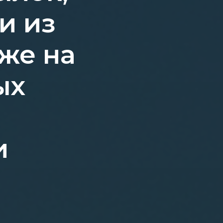
и из
же на
ых
и