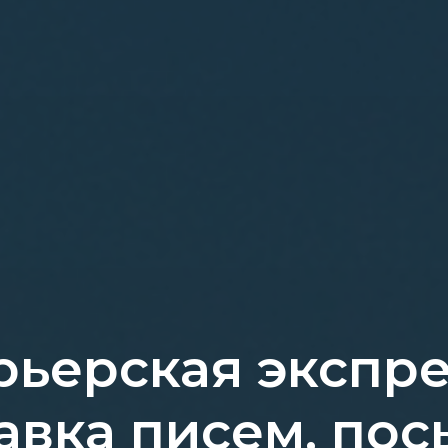
рьерская экспре
авка писем, пос