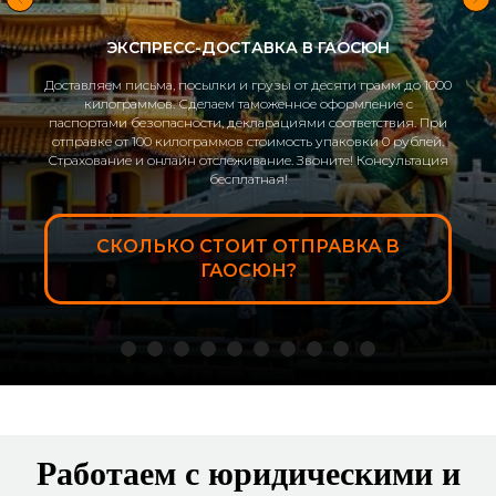
ЭКСПРЕСС-ДОСТАВКА В ГАОСЮН
Доставляем письма, посылки и грузы от десяти грамм до 1000
килограммов. Сделаем таможенное оформление с
паспортами безопасности, декларациями соответствия. При
отправке от 100 килограммов стоимость упаковки 0 рублей.
Страхование и онлайн отслеживание. Звоните! Консультация
бесплатная!
СКОЛЬКО СТОИТ ОТПРАВКА В
ГАОСЮН?
Работаем с юридическими и