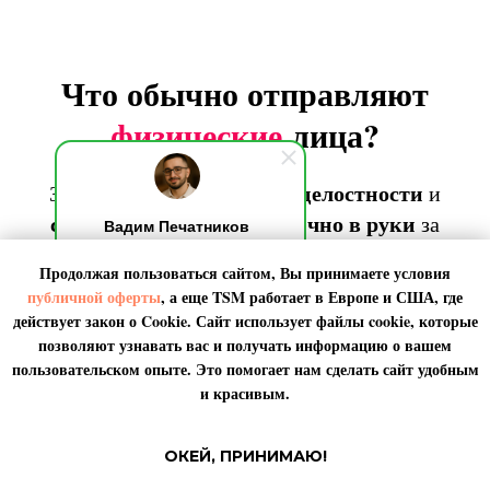
Что обычно отправляют
физические
лица?
TSM
целостности
Задача
– доставить в
и
сохранности
быстро
лично
в
руки
,
и
за
Вадим Печатников
разумные
деньги
Добрый день! Я на связи,
Продолжая пользоваться сайтом, Вы принимаете условия
обычно отвечаю за 10 секунд.
По любым вопросами пишите
публичной оферты
, а еще TSM работает в
Европе
и
США
, где
мне. Я онлайн.
действует закон о Cookie. Сайт использует файлы cookie, которые
позволяют узнавать вас и получать информацию о вашем
пользовательском опыте. Это помогает нам сделать сайт удобным
и красивым.
ОКЕЙ, ПРИНИМАЮ!