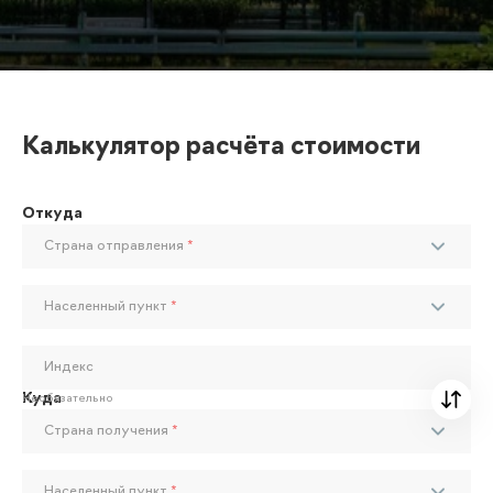
Калькулятор расчёта стоимости
Откуда
Страна отправления
*
Населенный пункт
*
Индекс
Куда
Необязательно
Страна получения
*
Населенный пункт
*