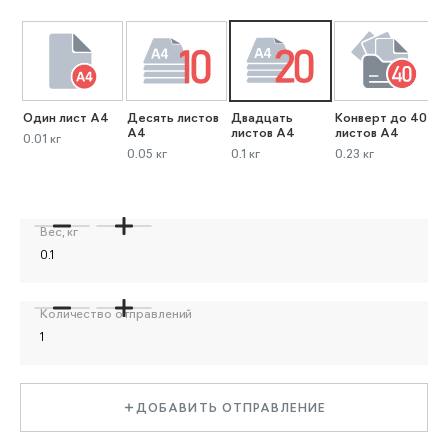
Один лист А4
Десять листов
Двадцать
Конверт до 40
К
А4
листов А4
листов А4
л
0.01 кг
0.05 кг
0.1 кг
0.23 кг
0
Вес, кг
Количество отправлений
ДОБАВИТЬ ОТПРАВЛЕНИЕ