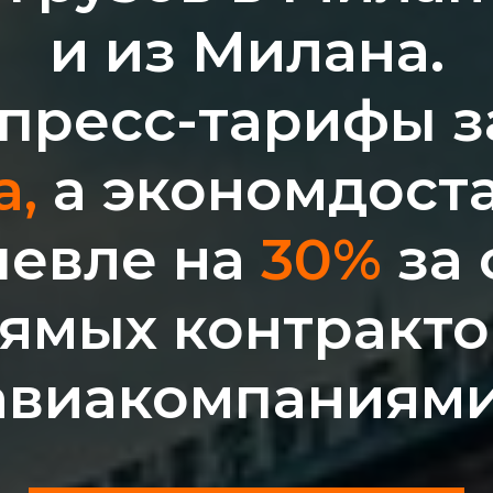
и из Милана.
пресс-тарифы 
а,
а экономдост
евле на
30%
за 
ямых контракто
авиакомпаниями