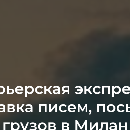
рьерская экспре
авка писем, пос
грузов в Милан