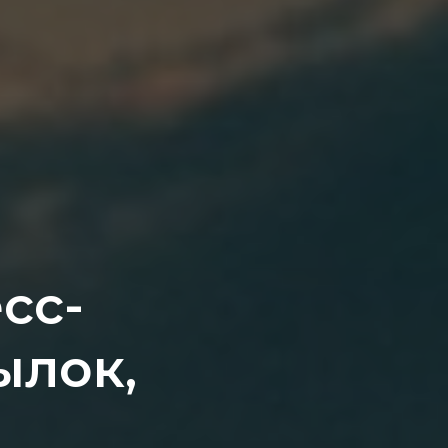
сс-
ылок,