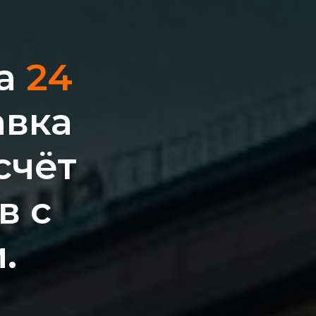
за
24
авка
счёт
в с
.