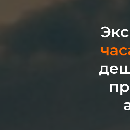
Экс
час
деш
пр