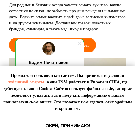
Для родных и близких всегда хочется самого лучшего, важно
оставаться на связи, не забывать про дни рождения и памятные
даты. Радуйте самых важных людей даже за тысячи километров
и на другом континенте. Доставляем товары известных
брендов, сувениры, а также мед, икру в подарок.
Узнать цену и срок доставки подарков
Вадим Печатников
Добрый день! Я на связи,
Продолжая пользоваться сайтом, Вы принимаете условия
обычно отвечаю за 10 секунд.
По любым вопросами пишите
публичной оферты
, а еще TSM работает в
Европе
и
США
, где
мне. Я онлайн.
действует закон о Cookie. Сайт использует файлы cookie, которые
позволяют узнавать вас и получать информацию о вашем
пользовательском опыте. Это помогает нам сделать сайт удобным
и красивым.
ОКЕЙ, ПРИНИМАЮ!