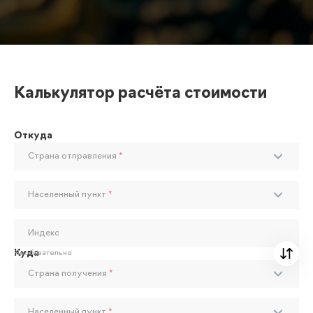
Калькулятор расчёта стоимости
Откуда
Страна отправления
*
Населенный пункт
*
Индекс
Куда
Необязательно
Страна получения
*
Населенный пункт
*