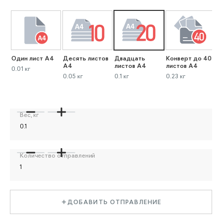
Один лист А4
Десять листов
Двадцать
Конверт до 40
К
А4
листов А4
листов А4
л
0.01 кг
0.05 кг
0.1 кг
0.23 кг
0
Вес, кг
Количество отправлений
ДОБАВИТЬ ОТПРАВЛЕНИЕ