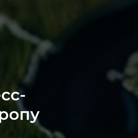
сс-
вропу