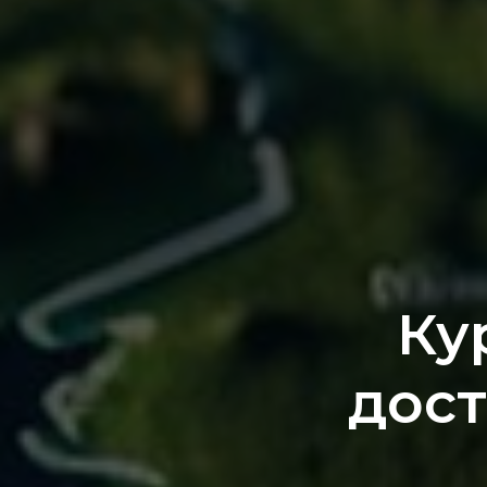
Ку
дост