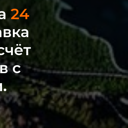
за
24
авка
счёт
в с
.