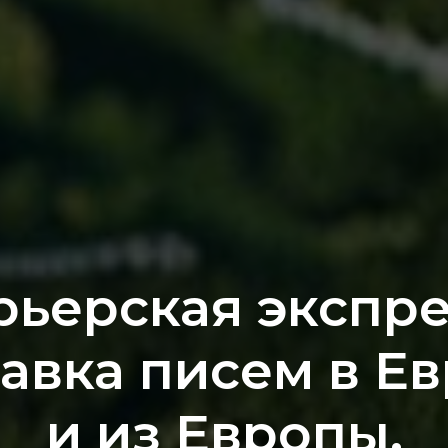
рьерская экспре
авка писем в Е
и из Европы.