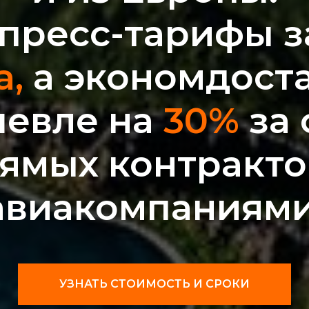
пресс-тарифы 
а,
а экономдост
евле на
30%
за 
ямых контракто
авиакомпаниями
УЗНАТЬ СТОИМОСТЬ И СРОКИ