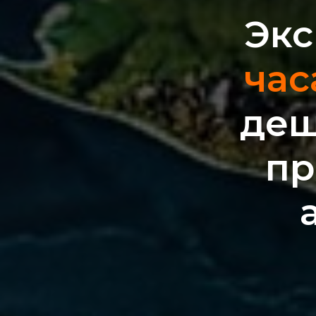
Экс
час
деш
пр