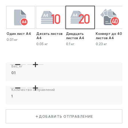
Один лист А4
Десять листов
Двадцать
Конверт до 40
К
А4
листов А4
листов А4
л
0.01 кг
0.05 кг
0.1 кг
0.23 кг
0
Вес, кг
Количество отправлений
ДОБАВИТЬ ОТПРАВЛЕНИЕ