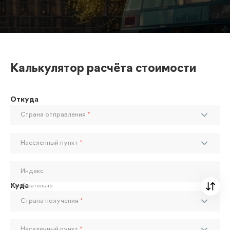
Калькулятор расчёта стоимости
Откуда
Страна отправления
*
Населенный пункт
*
Индекс
Куда
Необязательно
Страна получения
*
Населенный пункт
*