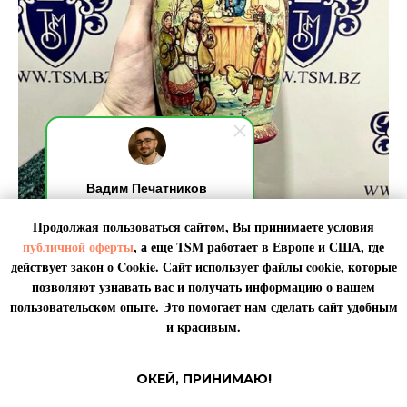
Вадим Печатников
Добрый день! Я на связи,
Продолжая пользоваться сайтом, Вы принимаете условия
обычно отвечаю за 10 секунд.
Подарки для родных и близких
По любым вопросами пишите
публичной оферты
, а еще TSM работает в
Европе
и
США
, где
мне. Я онлайн.
действует закон о Cookie. Сайт использует файлы cookie, которые
Для родных и близких всегда хочется самого лучшего, важно
позволяют узнавать вас и получать информацию о вашем
оставаться на связи, не забывать про дни рождения и памятные
даты. Радуйте самых важных людей даже за тысячи километров и
пользовательском опыте. Это помогает нам сделать сайт удобным
на другом континенте. Доставляем товары известных брендов,
и красивым.
сувениры, а также мед, икру в подарок.
ОКЕЙ, ПРИНИМАЮ!
Узнать цену и срок доставки подарков