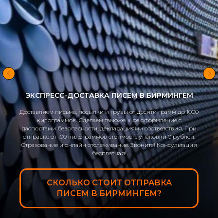
ЭКСПРЕСС-ДОСТАВКА ПИСЕМ В БИРМИНГЕМ
Доставляем письма, посылки и грузы от десяти грамм до 1000
килограммов. Сделаем таможенное оформление с
паспортами безопасности, декларациями соответствия. При
отправке от 100 килограммов стоимость упаковки 0 рублей.
Страхование и онлайн отслеживание. Звоните! Консультация
бесплатная!
СКОЛЬКО СТОИТ ОТПРАВКА
ПИСЕМ В БИРМИНГЕМ?