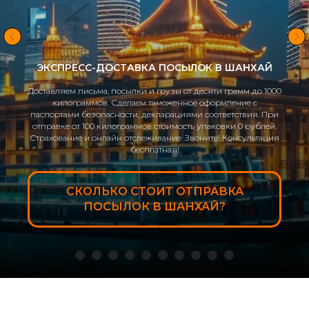
ЭКСПРЕСС-ДОСТАВКА ПОСЫЛОК В ПЕКИН
Доставляем письма, посылки и грузы от десяти грамм до 1000
килограммов. Сделаем таможенное оформление с
паспортами безопасности, декларациями соответствия. При
отправке от 100 килограммов стоимость упаковки 0 рублей.
Страхование и онлайн отслеживание. Звоните! Консультация
бесплатная!
СКОЛЬКО СТОИТ ОТПРАВКА
ПОСЫЛОК В ПЕКИН?