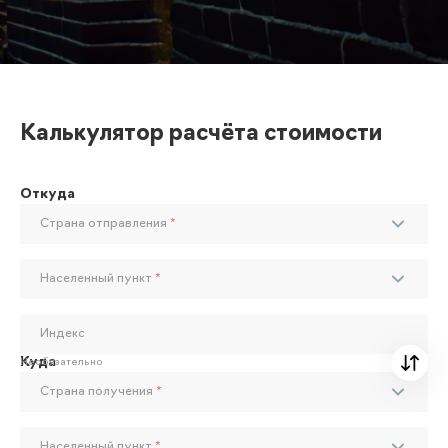
Калькулятор расчёта стоимости
Откуда
Страна отправления
*
Населенный пункт
*
Индекс
Куда
Необязательно
Страна получения
*
Населенный пункт
*