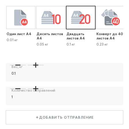
Один лист А4
Десять листов
Двадцать
Конверт до 40
К
А4
листов А4
листов А4
л
0.01 кг
0.05 кг
0.1 кг
0.23 кг
0
Вес, кг
Количество отправлений
ДОБАВИТЬ ОТПРАВЛЕНИЕ