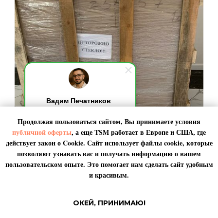
Вадим Печатников
Добрый день! Я на связи,
Продолжая пользоваться сайтом, Вы принимаете условия
обычно отвечаю за 10 секунд.
По любым вопросами пишите
публичной оферты
, а еще TSM работает в
Европе
и
США
, где
мне. Я онлайн.
действует закон о Cookie. Сайт использует файлы cookie, которые
позволяют узнавать вас и получать информацию о вашем
пользовательском опыте. Это помогает нам сделать сайт удобным
Крупногабаритные грузы, переезды
и красивым.
по России и за рубеж
ОКЕЙ, ПРИНИМАЮ!
Организовываем доставку по России и за рубеж негабаритных
грузов под ключ – подбираем подходящий транспорт, строим