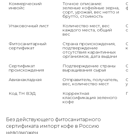
Коммерческий 
Точное описание: 
Соо
инвойс
зеленые кофейные зерна, 
фак
сорт, урожай, вес нетто и 
брутто, стоимость
Упаковочный лист
Количество мест, вес 
Сов
каждого места, общий 
с ф
вес
Фитосанитарный 
Страна происхождения, 
Сро
сертификат
подтверждение 
кон
отсутствия карантинных 
организмов, дата выдачи
Сертификат 
Подтверждение страны 
Соо
происхождения
отп
Авианакладная
Отправитель, получатель, 
Сов
вес, количество мест
упа
Код ТН ВЭД
Корректная 
Пра
классификация зеленого 
кофе
Без действующего фитосанитарного
сертификата импорт кофе в Россию
невозможен.