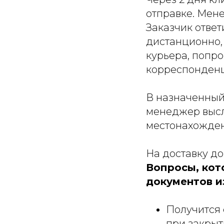
отправке. Мене
Заказчик ответ
дистанционно,
курьера, попро
корреспонден
В назначенный 
менеджер высл
местонахожден
На доставку до
Вопросы, кот
документов и
Получится 
при закрыт