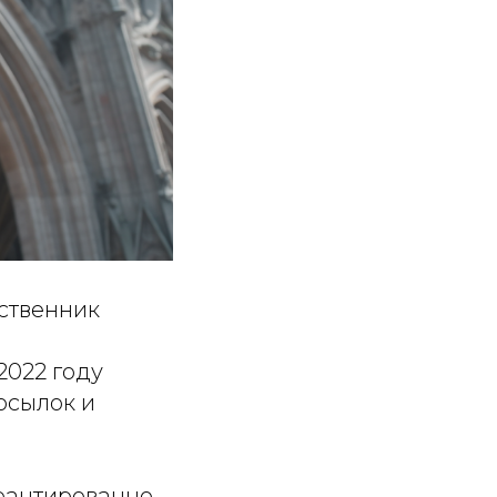
бственник
2022 году
осылок и
арантированно