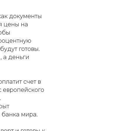
 как документы
я цены на
тобы
процентную
будут готовы.
, а деньги
платит счет в
с европейского
.
рыт
 банка мира.
верт и готовы к