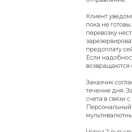
Клиент уведоми
пока не готовы
перевозку нес
зарезервирова
предоплату сей
Если надобност
возвращаются 
Заказчик согла
течение дня. З
счета в связи 
Персональный 
мультивалютный
Через 2 дня кл