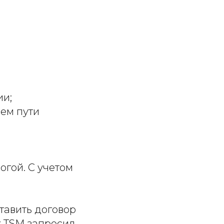
ии;
ем пути
огой. С учетом
тавить договор
к TSM запросил