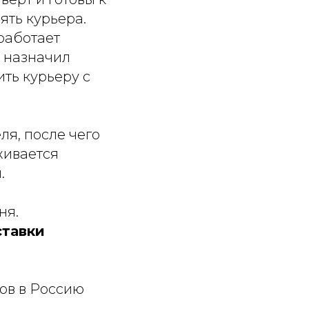
ять курьера.
 работает
 назначил
ть курьеру с
ля, после чего
живается
.
ня.
ставки
ов в Россию