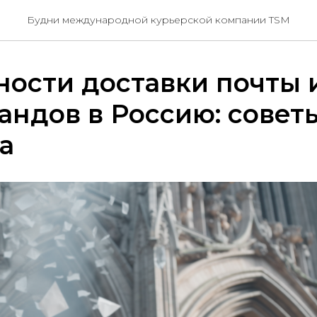
Будни международной курьерской компании TSM
ости доставки почты 
ндов в Россию: совет
а