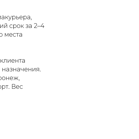
иакурьера,
й срок за 2–4
о места
 клиента
и назначения.
ронеж,
рт. Вес