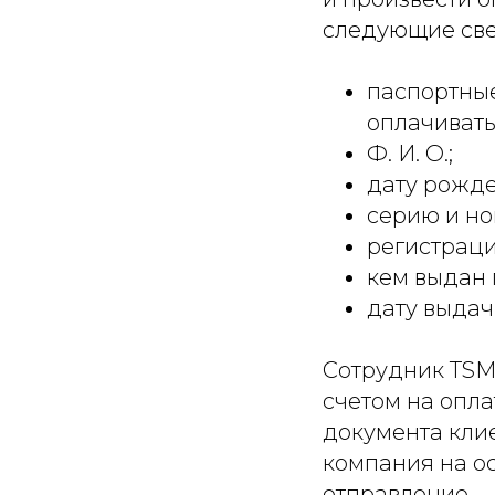
следующие све
паспортные
оплачивать
Ф. И. О.;
дату рожде
серию и но
регистраци
кем выдан 
дату выдач
Сотрудник TSM 
счетом на опл
документа клие
компания на ос
отправление.