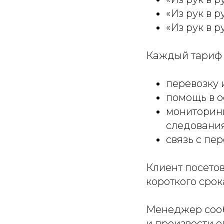
«Из рук в р
«Из рук в р
Каждый тариф 
перевозку и
помощь в 
мониторин
следования
связь с п
Клиент посетов
короткого срок
Менеджер сооб
и произвести о