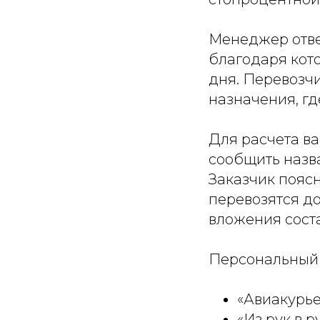
Менеджер ответ
благодаря кот
дня. Перевозчи
назначения, гд
Для расчета в
сообщить назва
Заказчик поясн
перевозятся до
вложения соста
Персональный
«Авиакурьер
«Из рук в р