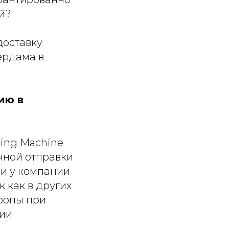
ей?
доставку
ердама в
ию в
ving Machine
чной отправки
ли у компании
 как в других
вропы при
тии