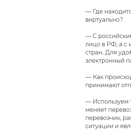
— Где находитс
виртуально?
— С российски
лицо в РФ, а с
стран. Для удо
электронный пл
— Как происход
принимают от
— Используем т
меняет перево
перевозчик, р
ситуации и явл