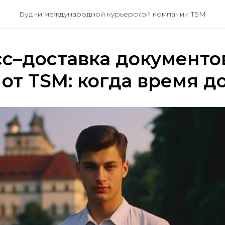
Будни международной курьерской компании TSM
с–доставка документо
от TSM: когда время д