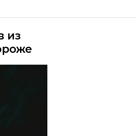
в из
ороже