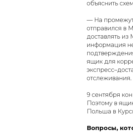
объяснить схем
— На промежут
отправился в М
доставлять из 
информация не
подтверждения
ящик для корр
экспресс–доста
отслеживания.
9 сентября кон
Поэтому в ящик
Польша в Курск
Вопросы, кот