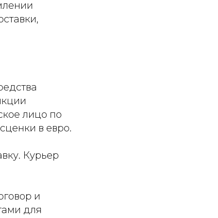
рмлении
ставки,
редства
нкции
ское лицо по
сценки в евро.
вку. Курьер
оговор и
тами для