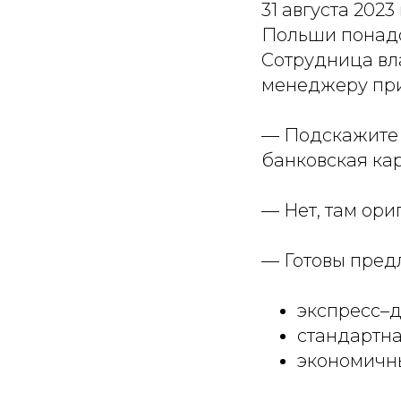
31 августа 202
Польши понадо
Сотрудница вл
менеджеру при
— Подскажите в
банковская кар
— Нет, там ори
— Готовы пред
экспресс–д
стандартна
экономичны