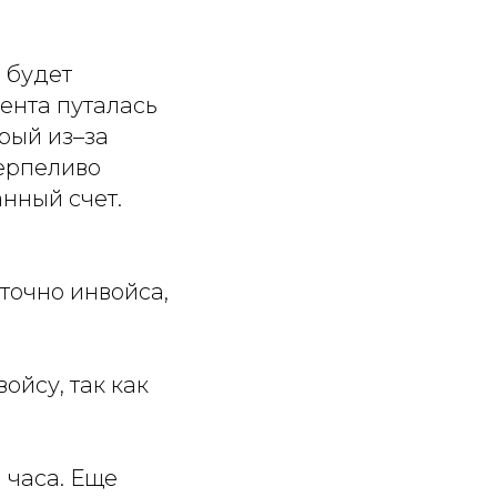
о будет
ента путалась
орый из–за
ерпеливо
анный счет.
точно инвойса,
ойсу, так как
 часа. Еще