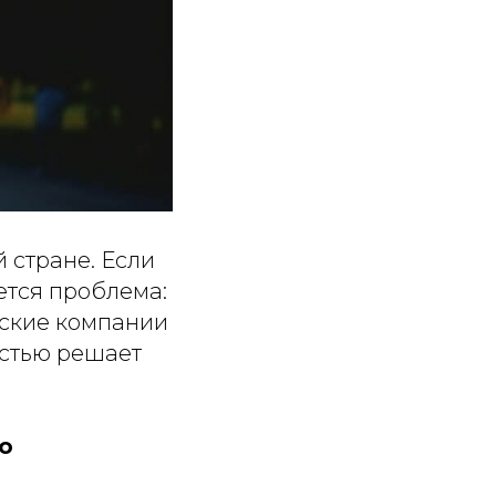
 стране. Если
ется проблема:
рские компании
остью решает
ю