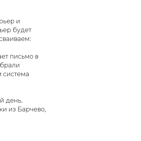
рьер и
рьер будет
сваиваем:
ет письмо в
ыбрали
м система
й день.
ки из Барчево,