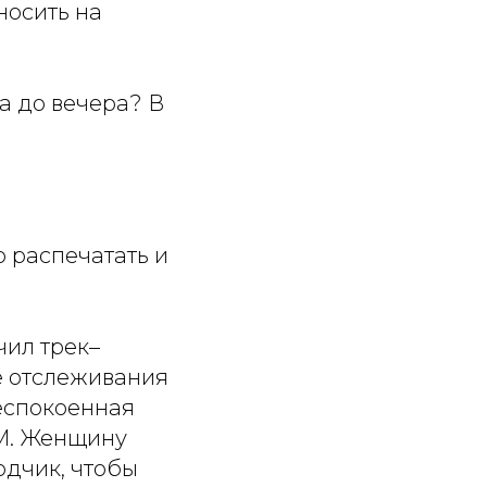
носить на
а до вечера? В
 распечатать и
чил трек–
е отслеживания
еспокоенная
SM. Женщину
одчик, чтобы