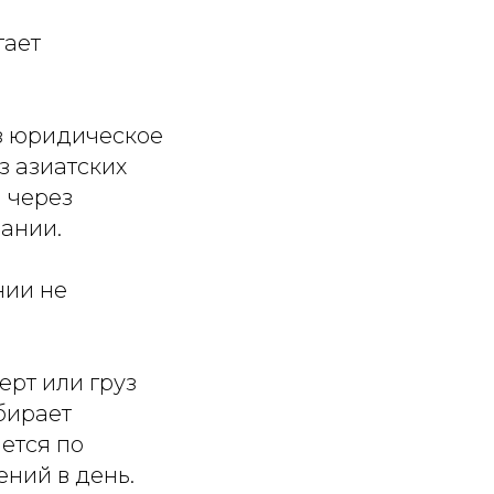
тает
з юридическое
з азиатских
ы через
пании.
нии не
ерт или груз
бирает
ется по
ений в день.