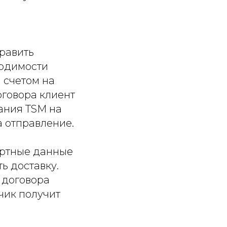
править
ходимости
я счетом на
оговора клиент
пания TSM на
а отправление.
ортные данные
ь доставку.
 договора
чик получит