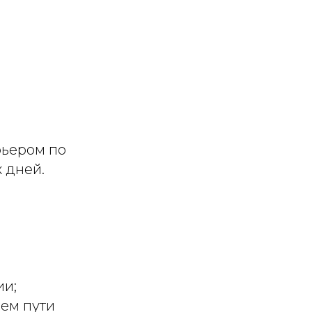
рьером по
 дней.
ии;
ем пути