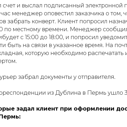
л счет и выслал подписанный электронной
 час менеджер оповестил заказчика о том, 
ов забрать конверт. Клиент попросил назна
00 по местному времени. Менеджер сообщил
будет с 15:00 до 18:00, и попросил уведоми
и быть на связи в указанное время. На поч
кладная, которую необходимо распечатать 
ертом.
курьер забрал документы у отправителя.
орреспонденции из Дублина в Пермь ушло 3
орые задал клиент при оформлении до
 Пермь: