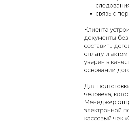
следования
связь с п
Клиента устрои
документы без
составить дого
оплату и акто
уверен в качес
основании дого
Для подготовк
человека, кото
Менеджер отпр
электронной по
кассовый чек 