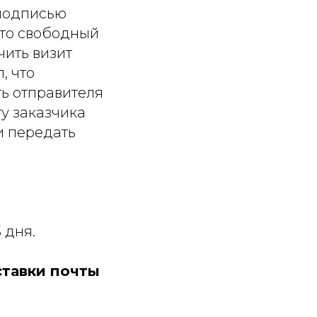
 подписью
что свободный
чить визит
, что
ть отправителя
ту заказчика
и передать
 дня.
ставки почты