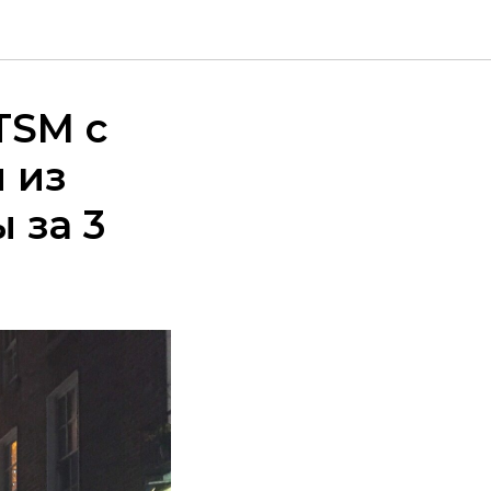
TSM с
 из
 за 3