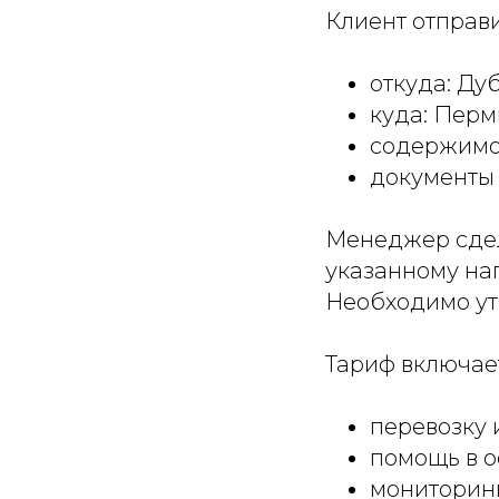
Клиент отправ
откуда: Ду
куда: Перм
содержимое
документы 
Менеджер сдел
указанному на
Необходимо ут
Тариф включае
перевозку и
помощь в 
мониторин