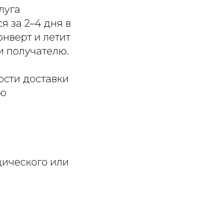
луга
я за 2–4 дня в
нверт и летит
и получателю.
ости доставки
ую
дического или