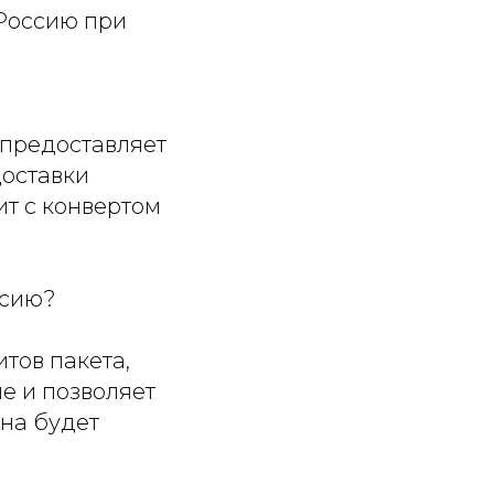
 Россию при
 предоставляет
доставки
ит с конвертом
ссию?
тов пакета,
е и позволяет
ена будет