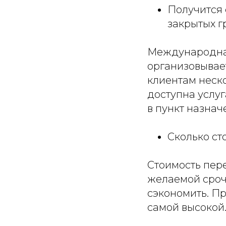
Получится 
закрытых г
Международная
организовывае
клиентам неско
доступна услуг
в пункт назнач
Сколько ст
Стоимость пере
желаемой срочн
сэкономить. П
самой высокой