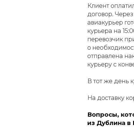
Клиент оплати
договор. Через
авиакурьер гот
курьера на 15:
перевозчик при
о необходимост
отправлена на
курьеру с конв
В тот же день 
На доставку к
Вопросы, кот
из Дублина в