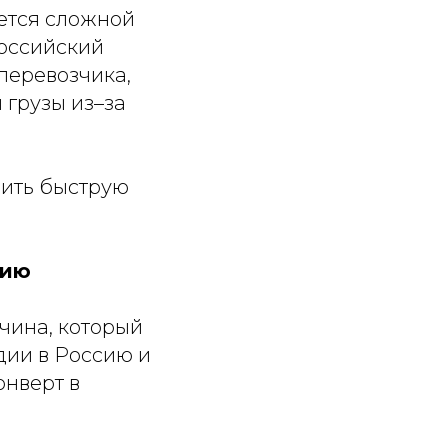
яется сложной
оссийский
 перевозчика,
 грузы из–за
вить быструю
сию
чина, который
дии в Россию и
онверт в