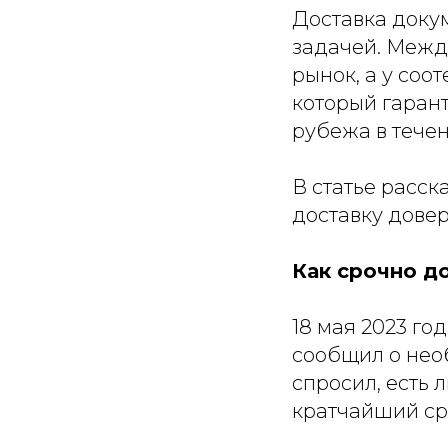
Доставка докум
задачей. Межд
рынок, а у соо
который гарант
рубежа в тече
В статье расск
доставку дове
Как срочно д
18 мая 2023 го
сообщил о нео
спросил, есть 
кратчайший ср