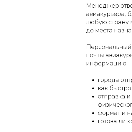
Менеджер ответ
авиакурьера, б
любую страну м
до места назна
Персональный 
почты авиакур
информацию:
города отп
как быстро
отправка и
физическог
формат и н
готова ли 