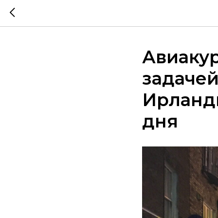
Авиакур
задачей
Ирланди
дня