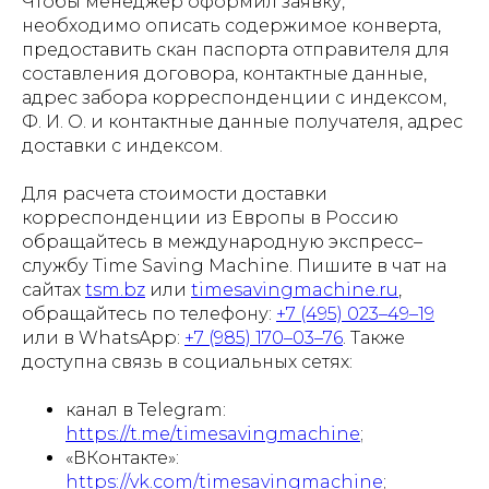
Чтобы менеджер оформил заявку,
необходимо описать содержимое конверта,
предоставить скан паспорта отправителя для
составления договора, контактные данные,
адрес забора корреспонденции с индексом,
Ф. И. О. и контактные данные получателя, адрес
доставки с индексом.
Для расчета стоимости доставки
корреспонденции из Европы в Россию
обращайтесь в международную экспресс–
службу Time Saving Machine. Пишите в чат на
сайтах
tsm.bz
или
timesavingmachine.ru
,
обращайтесь по телефону:
+7 (495) 023–49–19
или в WhatsApp:
+7 (985) 170–03–76
. Также
доступна связь в социальных сетях:
канал в Telegram:
https://t.me/timesavingmachine
;
«ВКонтакте»:
https://vk.com/timesavingmachine
;