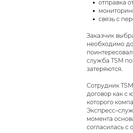
отправка о
мониторинг
связь с п
Заказчик выбра
необходимо дос
поинтересовала
служба TSM по
затеряются.
Сотрудник TSM 
договор как с 
которого компа
Экспресс–служ
момента основа
согласилась с