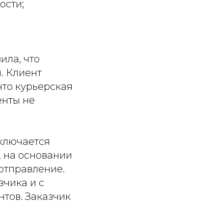
ости;
ила, что
. Клиент
что курьерская
енты не
аключается
, на основании
 отправление.
чика и с
нтов. Заказчик