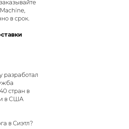
 заказывайте
Machine,
но в срок.
оставки
ду разработал
лужба
40 стран в
ии в США
га в Сиэтл?