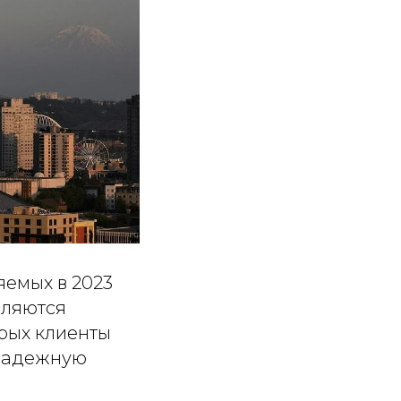
емых в 2023
вляются
орых клиенты
 надежную