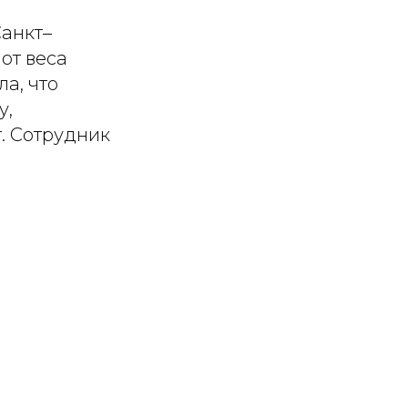
Санкт–
от веса
а, что
у,
. Сотрудник