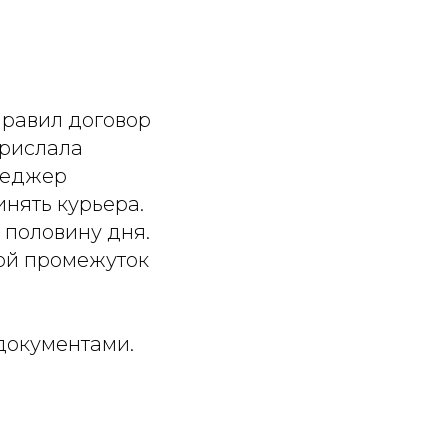
равил договор
прислала
неджер
инять курьера.
 половину дня.
ной промежуток
 документами.