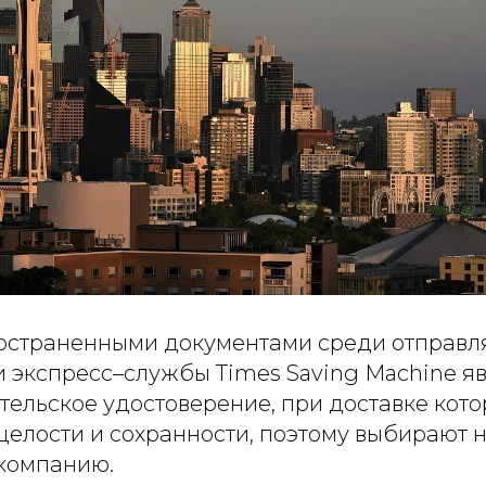
страненными документами среди отправля
и экспресс–службы Times Saving Machine я
тельское удостоверение, при доставке кот
целости и сохранности, поэтому выбирают
компанию.