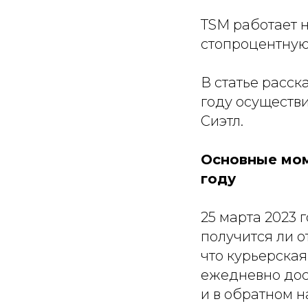
TSM работает н
стопроцентную
В статье расск
году осуществ
Сиэтл.
Основные мом
году
25 марта 2023
получится ли 
что курьерска
ежедневно дос
и в обратном 