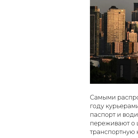
Самыми распро
году курьерам
паспорт и води
переживают о 
транспортную 