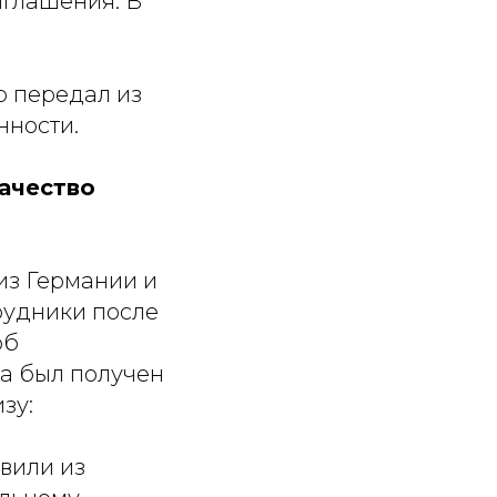
иглашения. В
р передал из
нности.
ачество
из Германии и
трудники после
об
ка был получен
зу:
вили из