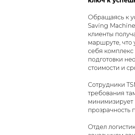
ключ к успеш
Обращаясь к у
Saving Machine
клиенты получ
маршруте, что
себя комплекс
подготовки не
стоимости и с
Сотрудники TS
требования там
минимизирует 
прозрачность 
Отдел логисти