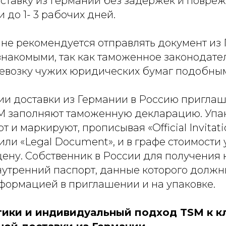
оставку из Германии без задержек и повре
 до 1- 3 рабочих дней.
 не рекомендуется отправлять документ из
знакомыми, так как таможенное законодате
евозку чужих юридических бумаг подобны
и доставки из Германии в Россию приглаш
M заполняют таможенную декларацию. Упа
 и маркируют, прописывая «Official Invitatio
 или «Legal Document», и в графе стоимости
ену. Собственник в России для получения 
нутренний паспорт, данные которого долж
нформацией в приглашении и на упаковке.
тики и индивидуальный подход TSM к к