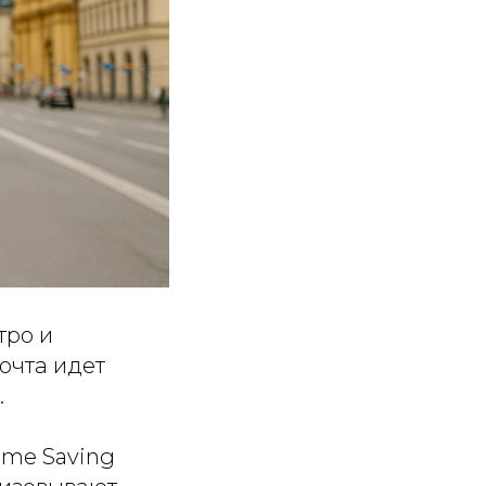
тро и
очта идет
.
ime Saving