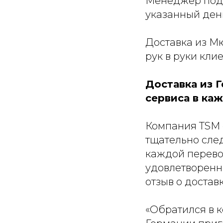
Менеджер подг
указанный ден
Доставка из Мю
рук в руки кли
Доставка из 
сервиса в ка
Компания TSM 
тщательно след
каждой перевоз
удовлетворенно
отзыв о достав
«Обратился в 