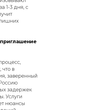
низовывают
 1-3 дня, с
лучит
 лишних
ю приглашение
процесс,
 что в
ия, заверенный
 Россию
ных задержек
ы. Услуги
ет нюансы