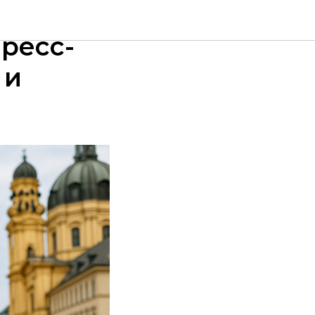
а 3 дня
пресс-
 и