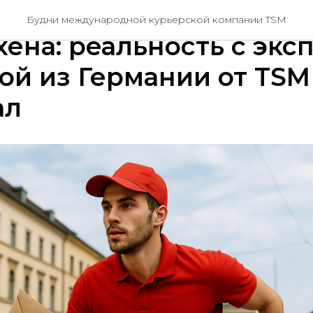
ение на визу в руках з
Будни международной курьерской компании TSM
ена: реальность с экс
ой из Германии от TSM
ал