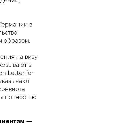
ждений,
 Германии в
льство
м образом.
ения на визу
ковывают в
n Letter for
 указывают
конверта
ны полностью
лиентам —