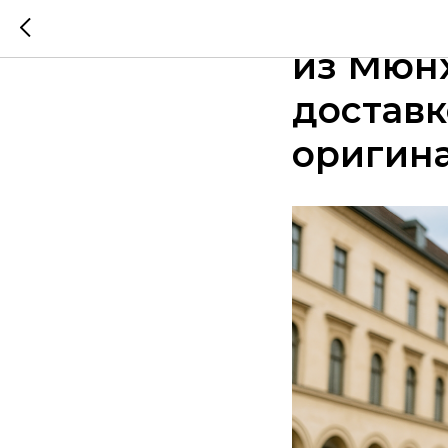
Приглаш
из Мюнх
доставк
оригин