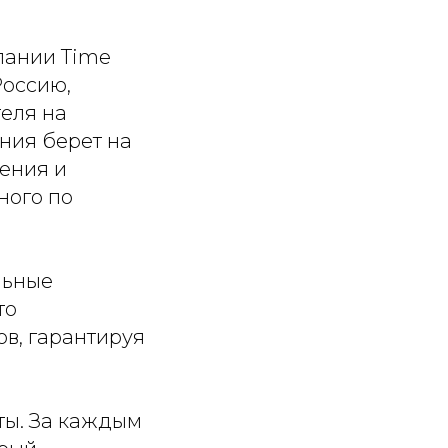
пании Time
Россию,
еля на
ния берет на
ения и
ного по
льные
то
в, гарантируя
ты. За каждым