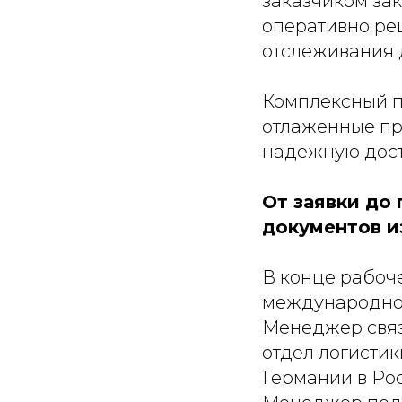
заказчиком за
оперативно ре
отслеживания 
Комплексный п
отлаженные про
надежную дост
От заявки до
документов и
В конце рабоч
международной
Менеджер связ
отдел логистик
Германии в Рос