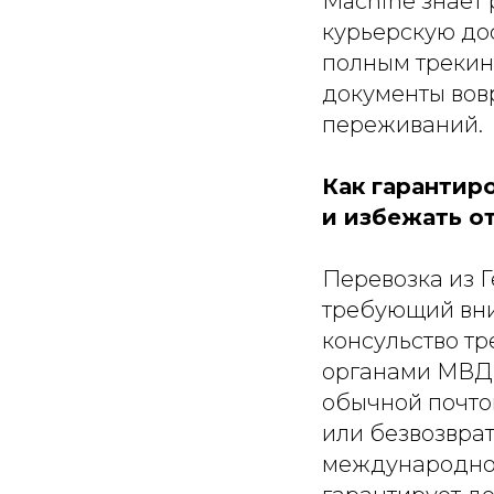
Machine знает
курьерскую дос
полным трекинг
документы вов
переживаний.
Как гарантир
и избежать от
Перевозка из 
требующий вним
консульство т
органами МВД 
обычной почто
или безвозврат
международной