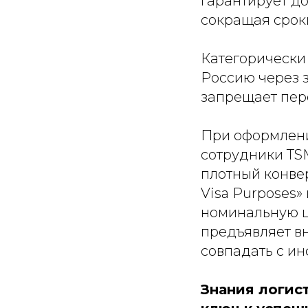
гарантирует д
сокращая сроки
Категорически
Россию через 
запрещает пер
При оформлени
сотрудники TS
плотный конверт
Visa Purposes»
номинальную ц
предъявляет в
совпадать с и
Знания логис