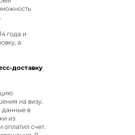
орый
зможность
.
4 года и
овку, а
есс-доставку
ацию
ения на визу.
л данные в
ки из
 оплатил счет.