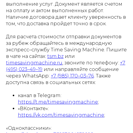
выполнение услуг. Документ является счетом
на оплату и актом выполненных работ.
Наличие договора дает клиенту уверенность в
том, что доставка пройдет точно в срок.
Для расчета стоимости отправки документов
за рубеж обращайтесь в международную
экспресс–службу Time Saving Machine. Пишите
в чате на сайтах:
tsm.bz
или
timesavingmachine.ru
, звоните по телефону:
+7
(495) 023–49–19
или направляйте сообщение
через WhatsApp:
+7 (985) 170–03–76
. Также
доступна связь в социальных сетях:
канал в Telegram:
https://t.me/timesavingmachine
;
«ВКонтакте»:
https://vk.com/timesavingmachine
;
«Одноклассники»: