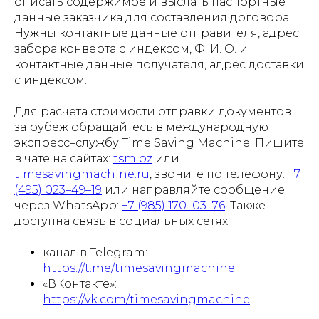
описать содержимое и выслать паспортные
данные заказчика для составления договора.
Нужны контактные данные отправителя, адрес
забора конверта с индексом, Ф. И. О. и
контактные данные получателя, адрес доставки
с индексом.
Для расчета стоимости отправки документов
за рубеж обращайтесь в международную
экспресс–службу Time Saving Machine. Пишите
в чате на сайтах:
tsm.bz
или
timesavingmachine.ru
, звоните по телефону:
+7
(495) 023–49–19
или направляйте сообщение
через WhatsApp:
+7 (985) 170–03–76
. Также
доступна связь в социальных сетях:
канал в Telegram:
https://t.me/timesavingmachine
;
«ВКонтакте»:
https://vk.com/timesavingmachine
;