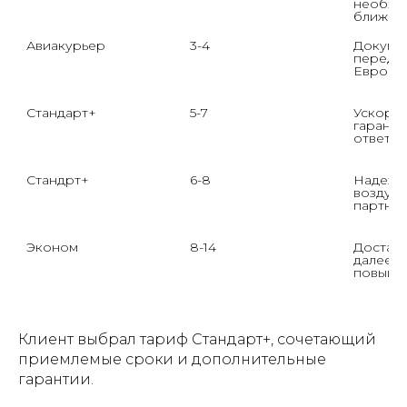
необход
ближай
Авиакурьер
3-4
Докумен
передач
Европе.

Стандарт+
5-7
Ускорен
гаранти
ответст
Стандрт+
6-8
Надежно
воздушн
партнер
Эконом
8-14
Доставк
далее —
повышен
Клиент выбрал тариф Стандарт+, сочетающий
приемлемые сроки и дополнительные
гарантии.