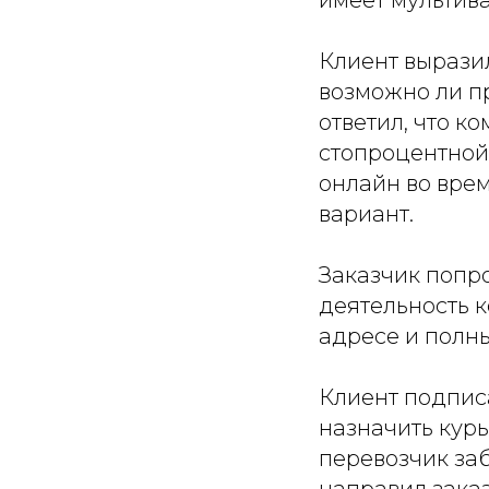
имеет мультив
Клиент вырази
возможно ли п
ответил, что к
стопроцентной 
онлайн во врем
вариант.
Заказчик попр
деятельность 
адресе и полн
Клиент подпис
назначить курь
перевозчик заб