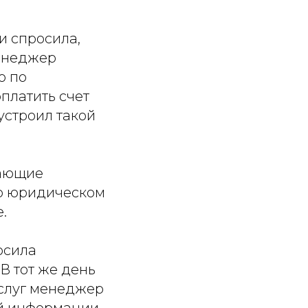
и спросила,
Менеджер
о по
платить счет
устроил такой
дающие
 о юридическом
.
осила
 В тот же день
услуг менеджер