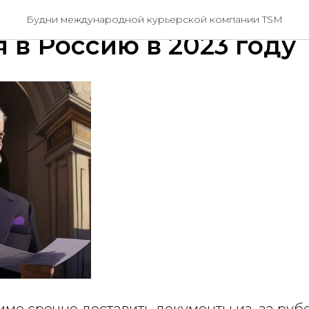
ости доставки докуме
Будни международной курьерской компании TSM
 в Россию в 2023 году