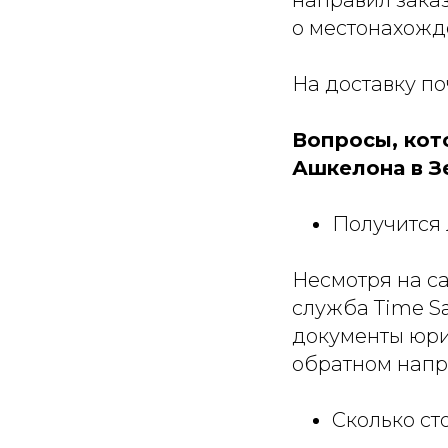
направил зака
о местонахожд
На доставку по
Вопросы, кот
Ашкелона в З
Получится 
Несмотря на с
служба Time S
документы юрид
обратном напр
Сколько ст