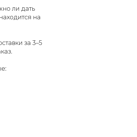
жно ли дать
 находится на
оставки за 3–5
каз.
е: