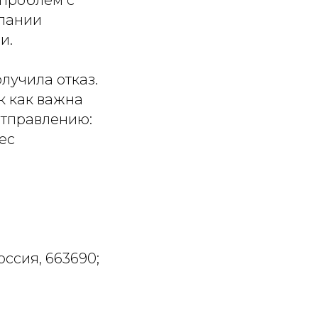
 проблем с
мпании
и.
лучила отказ.
к как важна
отправлению:
ес
ссия, 663690;