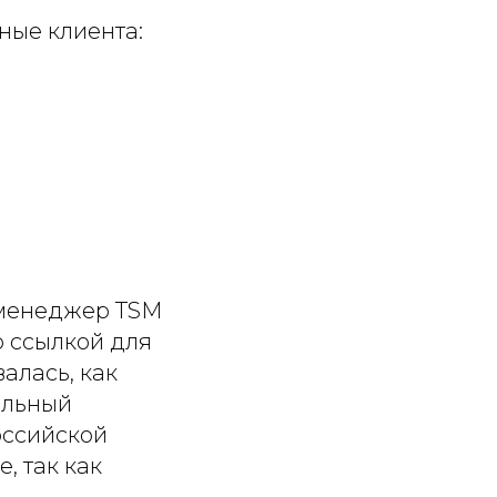
ные клиента:
 менеджер TSM
о ссылкой для
алась, как
альный
оссийской
, так как