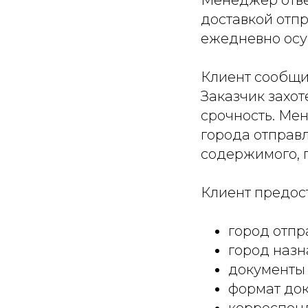
Менеджер отве
доставкой отп
ежедневно осу
Клиент сообщил
Заказчик захот
срочность. Ме
города отправл
содержимого, г
Клиент предо
город отпр
город назн
документы 
формат док