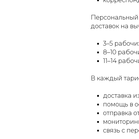
корреспонд
Персональный 
доставок на вы
3–5 рабочи
8–10 рабоч
11–14 рабоч
В каждый тари
доставка из
помощь в 
отправка о
мониторинг
связь с п