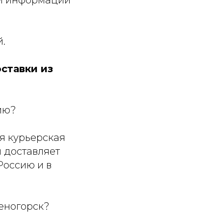
ой информации
й.
ставки из
ию?
я курьерская
 доставляет
Россию и в
леногорск?