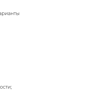
арианты
ости;