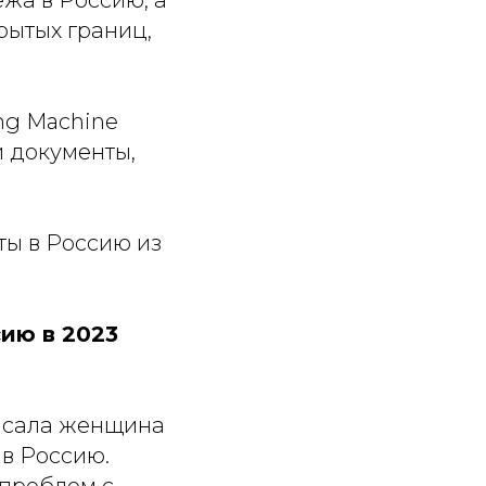
жа в Россию, а
рытых границ,
ng Machine
 документы,
ты в Россию из
ию в 2023
писала женщина
 в Россию.