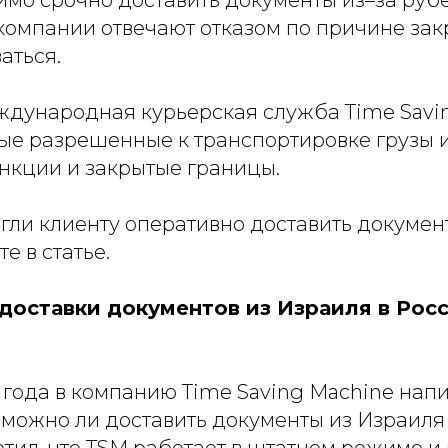
имо срочно доставить документы из–за рубе
компании отвечают отказом по причине зак
аться.
еждународная курьерская служба Time Savi
ые разрешенные к транспортировке грузы и
анкции и закрытые границы.
гли клиенту оперативно доставить докумен
е в статье.
доставки документов из Израиля в Росс
3 года в компанию Time Saving Machine на
зможно ли доставить документы из Израиля