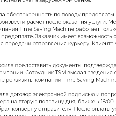
алютный счет в зарубежном банке.
ла обеспокоенность по поводу предоплаты 
роизвести расчет после оказания услуги. 
омпания Time Saving Machine работает тольк
предоплате. Заказчик имеет возможность о
я передачи отправления курьеру. Клиента 
осила предоставить документы, подтверж
компании. Сотрудник TSM выслал сведения
ые реквизиты компании Time Saving Machine
ала договор электронной подписью и попр
ера на вторую половину дня, ближе к 18:00.
рал конверт у отправителя. После оплаты 