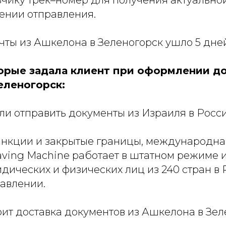
зчику трек–номер для получения актуальн
ении отправления.
чты из Ашкелона в Зеленогорск ушло 5 дне
орые задала клиент при оформлении до
еленогорск:
ли отправить документы из Израиля в Росс
анкции и закрытые границы, международна
aving Machine работает в штатном режиме и
ических и физических лиц из 240 стран в 
авлении.
оит доставка документов из Ашкелона в Зе