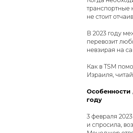
Когда необход
транспортные 
не стоит отчаив
В 2023 году м
перевозит люб
невзирая на с
Как в TSM помо
Израиля, читайт
Особенности 
году
3 февраля 202
и спросила, во