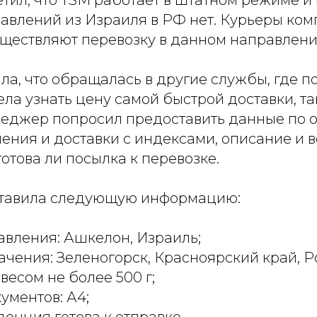
тил, что TSM работает в штатном режиме и
равлений из Израиля в РФ нет. Курьеры ко
ществляют перевозку в данном направлени
а, что обращалась в другие службы, где по
ела узнать цену самой быстрой доставки, та
неджер попросил предоставить данные по 
ения и доставки с индексами, описание и в
отова ли посылка к перевозке.
ставила следующую информацию:
авления: Ашкелон, Израиль;
ачения: Зеленогорск, Красноярский край, Ро
весом не более 500 г;
ументов: А4;