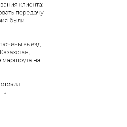
вания клиента:
ровать передачу
вия были
ключены выезд
Казахстан,
е маршрута на
готовил
ать