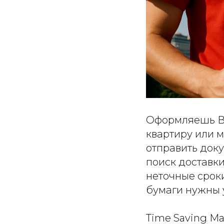
Оформляешь ВН
квартиру или 
отправить док
поиск доставк
неточные срок
бумаги нужны 
Time Saving Ma