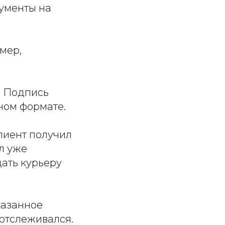
кументы на
мер,
. Подпись
нном формате.
клиент получил
л уже
ать курьеру
казанное
отслеживался.