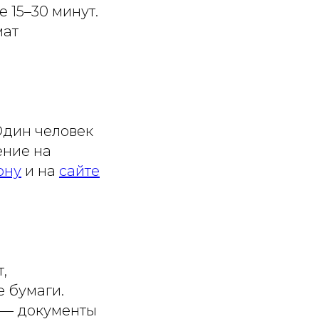
 15–30 минут.
мат
Один человек
ение на
ону
и на
сайте
,
 бумаги.
 — документы