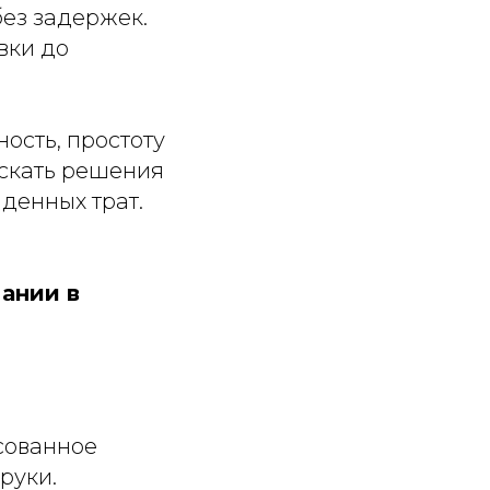
без задержек.
вки до
ость, простоту
искать решения
денных трат.
ании в
сованное
руки.