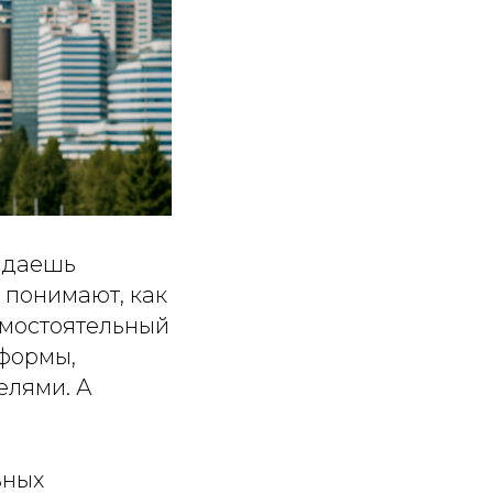
одаешь
 понимают, как
амостоятельный
 формы,
елями. А
ьных