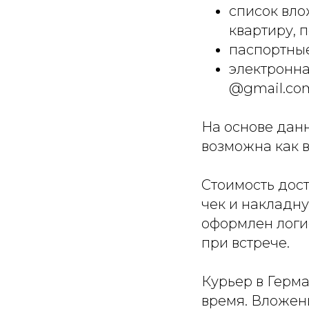
список вло
квартиру, 
паспортны
электронн
@gmail.com
На основе данн
возможна как в
Стоимость дост
чек и накладн
оформлен логи
при встрече.
Курьер в Герма
время. Вложен