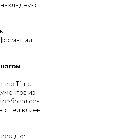
 накладную.
ь
нформация:
 шагом
анию Time
кументов из
отребовалось
ностей клиент
 порядке