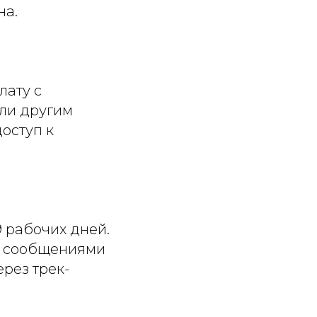
на.
лату с
или другим
оступ к
9 рабочих дней.
я сообщениями
рез трек-