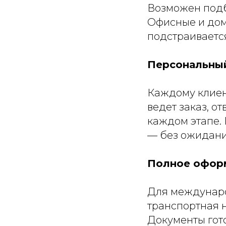
Возможен подбо
Офисные и дом
подстраивается
Персональный
Каждому клиен
ведет заказ, о
каждом этапе.
— без ожидани
Полное оформ
Для международ
транспортная 
Документы гот