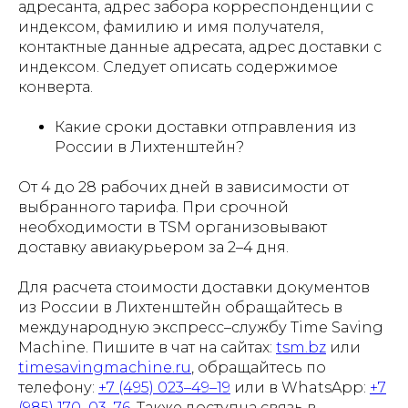
адресанта, адрес забора корреспонденции с
индексом, фамилию и имя получателя,
контактные данные адресата, адрес доставки с
индексом. Следует описать содержимое
конверта.
Какие сроки доставки отправления из
России в Лихтенштейн?
От 4 до 28 рабочих дней в зависимости от
выбранного тарифа. При срочной
необходимости в TSM организовывают
доставку авиакурьером за 2–4 дня.
Для расчета стоимости доставки документов
из России в Лихтенштейн обращайтесь в
международную экспресс–службу Time Saving
Machine. Пишите в чат на сайтах:
tsm.bz
или
timesavingmachine.ru
, обращайтесь по
телефону:
+7 (495) 023–49–19
или в WhatsApp:
+7
(985) 170–03–76
. Также доступна связь в