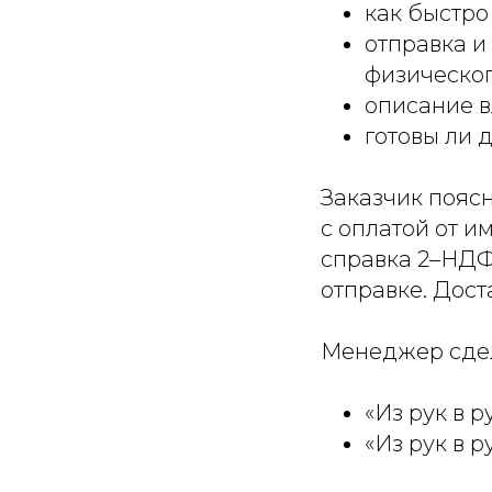
как быстро
отправка и
физическог
описание 
готовы ли 
Заказчик поясн
с оплатой от и
справка 2–НДФ
отправке. Дост
Менеджер сдел
«Из рук в р
«Из рук в р