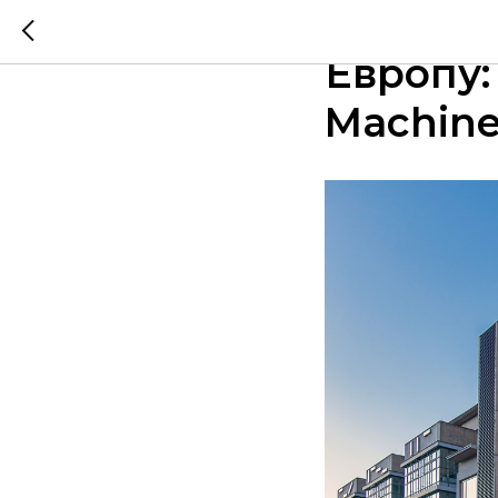
Как отп
Европу:
Machin