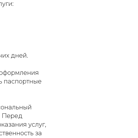
уги:
чих дней.
 оформления
ь паспортные
сональный
. Перед
казания услуг,
ственность за