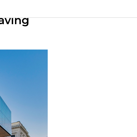
оссии в
aving