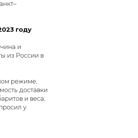
анкт–
2023 году
чина и
ы из России в
ном режиме.
мость доставки
аритов и веса.
просил у