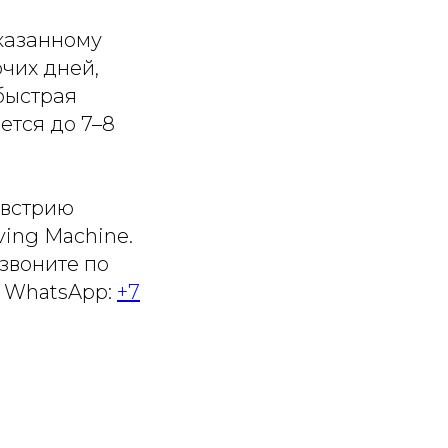
указанному
чих дней,
быстрая
ется до 7–8
Австрию
ing Machine.
 звоните по
 WhatsApp:
+7