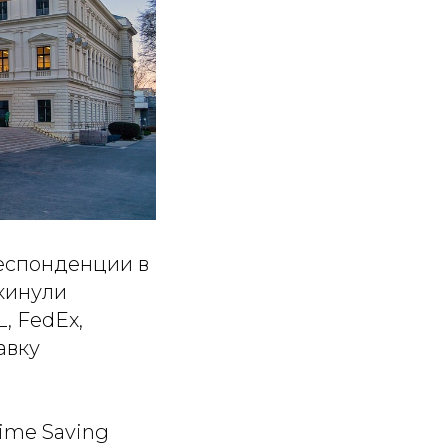
респонденции в
кинули
, FedEx,
авку
Time Saving