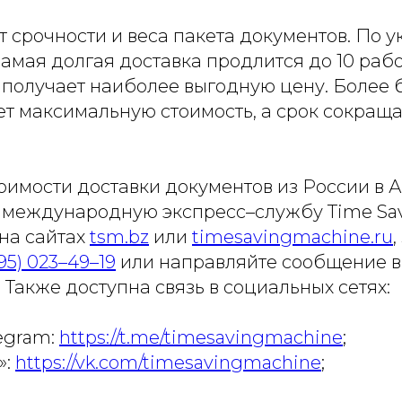
т срочности и веса пакета документов. По 
амая долгая доставка продлится до 10 рабо
 получает наиболее выгодную цену. Более 
т максимальную стоимость, а срок сокраща
оимости доставки документов из России в 
 международную экспресс–службу Time Sav
на сайтах
tsm.bz
или
timesavingmachine.ru
,
95) 023–49–19
или направляйте сообщение в
. Также доступна связь в социальных сетях:
legram:
https://t.me/timesavingmachine
;
»:
https://vk.com/timesavingmachine
;