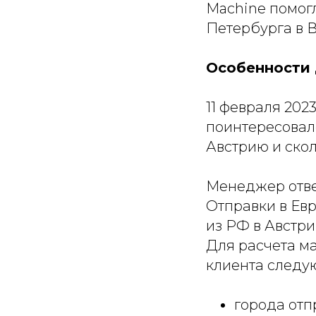
Machine помогл
Петербурга в В
Особенности 
11 февраля 202
поинтересовалс
Австрию и скол
Менеджер отве
Отправки в Ев
из РФ в Австри
Для расчета м
клиента след
города отп