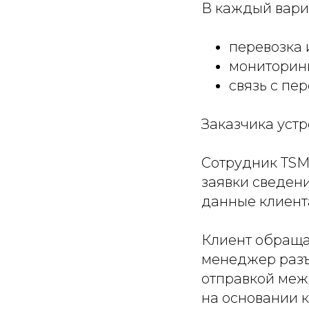
В каждый вари
перевозка и
мониторинг
связь с п
Заказчика устр
Сотрудник TSM
заявки сведен
данные клиент
Клиент обраща
менеджер разъ
отправкой межд
на основании к