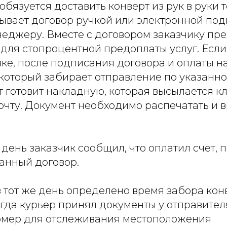
обязуется доставить конверт из рук в руки т
ывает договор ручкой или электронной по
неджеру. Вместе с договором заказчику пр
 для стопроцентной предоплаты услуг. Есл
вке, после подписания договора и оплаты н
 который забирает отправление по указанно
т готовит накладную, которая высылается к
очту. Документ необходимо распечатать и в
ень заказчик сообщил, что оплатил счет, п
анный договор.
 тот же день определено время забора конв
огда курьер принял документы у отправите
омер для отслеживания местоположения