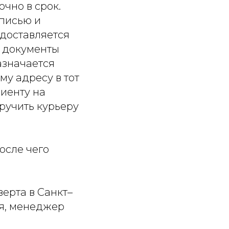
очно в срок.
дписью и
едоставляется
и документы
азначается
му адресу в тот
лиенту на
ручить курьеру
осле чего
ерта в Санкт–
ля, менеджер