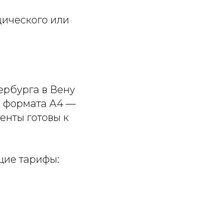
дического или
ербурга в Вену
а формата А4 —
енты готовы к
щие тарифы: