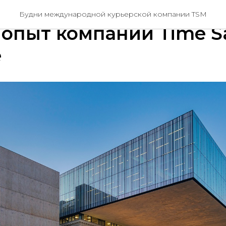
равить документы из Р
Будни международной курьерской компании TSM
 опыт компании Time S
e