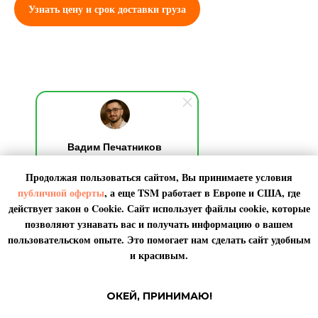
Узнать цену и срок доставки груза
Вадим Печатников
Добрый день! Я на связи,
Продолжая пользоваться сайтом, Вы принимаете условия
обычно отвечаю за 10 секунд.
По любым вопросами пишите
публичной оферты
, а еще TSM работает в
Европе
и
США
, где
мне. Я онлайн.
действует закон о Cookie. Сайт использует файлы cookie, которые
позволяют узнавать вас и получать информацию о вашем
пользовательском опыте. Это помогает нам сделать сайт удобным
и красивым.
ОКЕЙ, ПРИНИМАЮ!