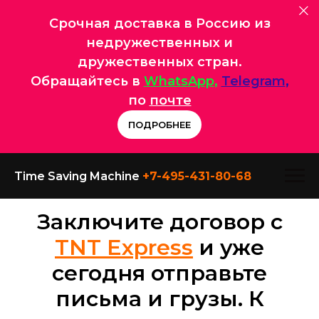
Срочная доставка в Россию из
недружественных и
дружественных стран.
Обращайтесь в
WhatsApp
,
Telegram
,
по
почте
ПОДРОБНЕЕ
Time Saving Machine
+7-495-431-80-
68
Заключите договор с
TNT Express
и уже
сегодня отправьте
письма и грузы. К