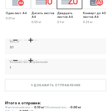
Один лист А4
Десять листов
Двадцать
Конверт до 40
К
А4
листов А4
листов А4
л
0.01 кг
0.05 кг
0.1 кг
0.23 кг
0
Вес, кг
Количество отправлений
ДОБАВИТЬ ОТПРАВЛЕНИЕ
Итого к отправке:
Фактический вес —
0.10 кг
Объёмный вес —
0.00 кг