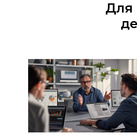
Для
де