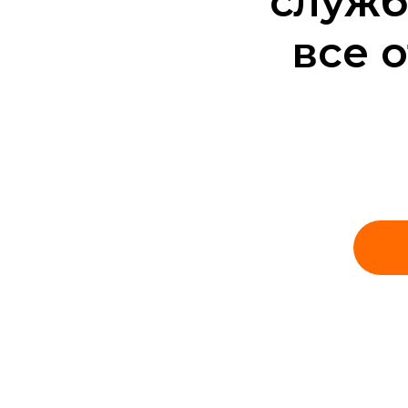
служб
все 