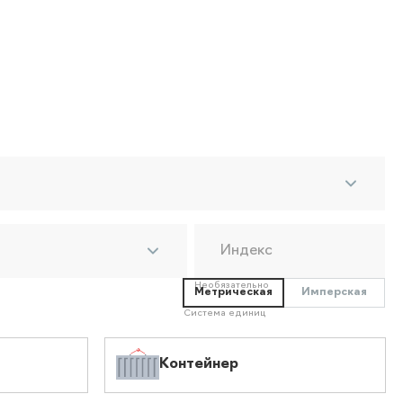
Индекс
Необязательно
Метрическая
Имперская
Система единиц
Контейнер