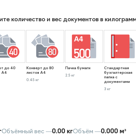
ите количество и вес документов в килограм
рт до 40
Конверт до 80
Пачка бумаги
Стандартная
в А4
листов А4
бухгалтерская
2.5 кг
папка с
0.45 кг
документами
3 кг
г
Объёмный вес —
0.00 кг
Объём —
0.000 м³