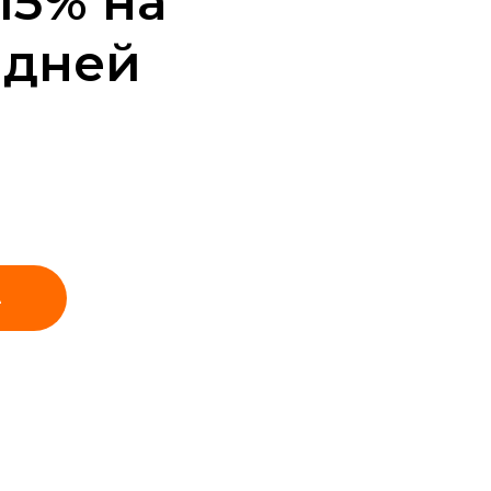
15% на
 дней
А