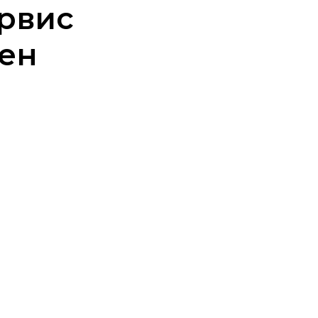
рвис
зен