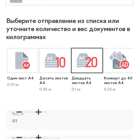
Выберите отправление из списка или
уточните количество и вес документов в
килограммах
Один лист А4
Десять листов
Двадцать
Конверт до 40
К
А4
листов А4
листов А4
л
0.01 кг
0.05 кг
0.1 кг
0.23 кг
0
Вес, кг