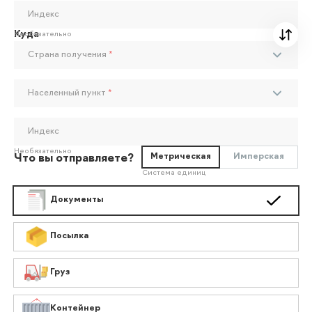
Индекс
Куда
Необязательно
Страна получения
*
Населенный пункт
*
Индекс
Необязательно
Метрическая
Имперская
Что вы отправляете?
Система единиц
Документы
Посылка
Груз
Контейнер