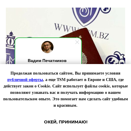
Вадим Печатников
Добрый день! Я на связи,
Продолжая пользоваться сайтом, Вы принимаете условия
обычно отвечаю за 10 секунд.
По любым вопросами пишите
публичной оферты
, а еще TSM работает в
Европе
и
США
, где
мне. Я онлайн.
действует закон о Cookie. Сайт использует файлы cookie, которые
позволяют узнавать вас и получать информацию о вашем
пользовательском опыте. Это помогает нам сделать сайт удобным
и красивым.
ОКЕЙ, ПРИНИМАЮ!