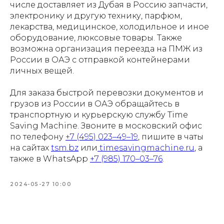
числе доставляет из Дубая в Россию запчасти,
электронику и другую технику, парфюм,
лекарства, медицинское, холодильное и иное
оборудование, люксовые товары. Также
возможна организация переезда на ПМЖ из
России в ОАЭ с отправкой контейнерами
личных вещей.
Для заказа быстрой перевозки документов и
грузов из России в ОАЭ обращайтесь в
транспортную и курьерскую службу Time
Saving Machine. Звоните в московский офис
по телефону
+7 (495) 023–49–19
, пишите в чаты
на сайтах
tsm.bz
или
timesavingmachine.ru
, а
также в WhatsApp
+7 (985) 170–03–76
.
2024-05-27 10:00